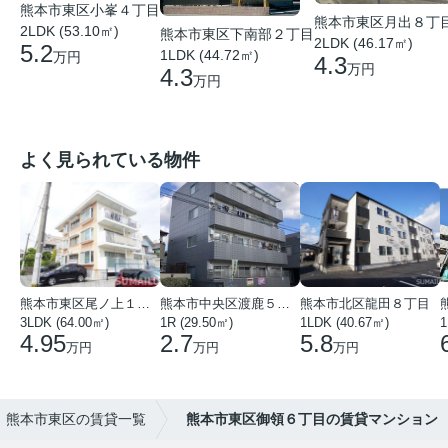
熊本市東区小峯４丁目
熊本市東区月出８丁
2LDK (53.10㎡)
熊本市東区下南部２丁目
2LDK (46.17㎡)
5.2
1LDK (44.72㎡)
万円
4.3
万円
4.3
万円
よく見られている物件
熊本市東区尾ノ上１丁目
熊本市中央区渡鹿５丁目
熊本市北区龍田８丁目
3LDK (64.00㎡)
1R (29.50㎡)
1LDK (40.67㎡)
1
4.95
2.7
5.8
万円
万円
万円
熊本市東区の賃貸一覧
熊本市東区御領６丁目の賃貸マンション