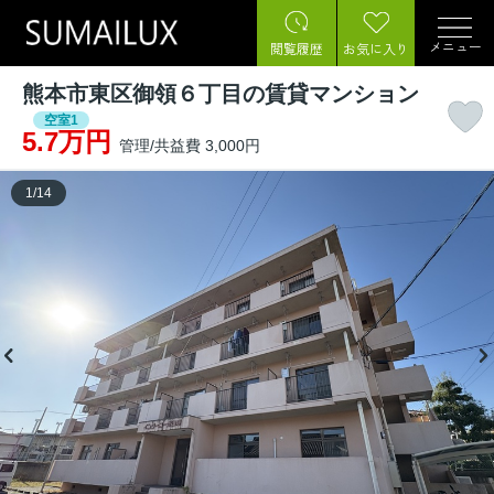
メニュー
閲覧履歴
お気に入り
熊本市東区御領６丁目の賃貸マンション
空室1
5.7万円
管理/共益費 3,000円
1
/
14