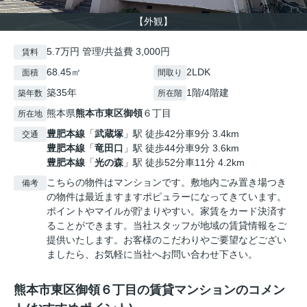
【外観】
5.7万円 管理/共益費 3,000円
賃料
68.45㎡
2LDK
面積
間取り
築35年
1階/4階建
築年数
所在階
熊本県
熊本市東区
御領
６丁目
所在地
豊肥本線
「
武蔵塚
」駅 徒歩42分車9分 3.4km
交通
豊肥本線
「
竜田口
」駅 徒歩44分車9分 3.6km
豊肥本線
「
光の森
」駅 徒歩52分車11分 4.2km
こちらの物件はマンションです。敷地内ごみ置き場つき
備考
の物件は最近ますますポピュラーになってきています。
ポイントやマイルが貯まりやすい。家賃をカード決済す
ることができます。当社スタッフが地域の賃貸情報をご
提供いたします。お客様のこだわりやご要望などござい
ましたら、お気軽に当社へお問い合わせ下さい。
熊本市東区御領６丁目の賃貸マンションのコメン