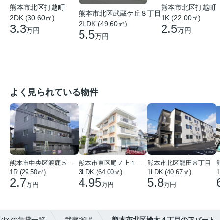
熊本市北区打越町
熊本市北区打越町
熊本市北区武蔵ケ丘８丁目
2DK (30.60㎡)
1K (22.00㎡)
2LDK (49.60㎡)
3.3
2.5
万円
万円
5.5
万円
よく見られている物件
熊本市中央区渡鹿５丁目
熊本市東区尾ノ上１丁目
熊本市北区龍田８丁目
1R (29.50㎡)
3LDK (64.00㎡)
1LDK (40.67㎡)
1
2.7
4.95
5.8
万円
万円
万円
北区の賃貸一覧
武蔵塚駅
熊本市北区楡木４丁目のアパート