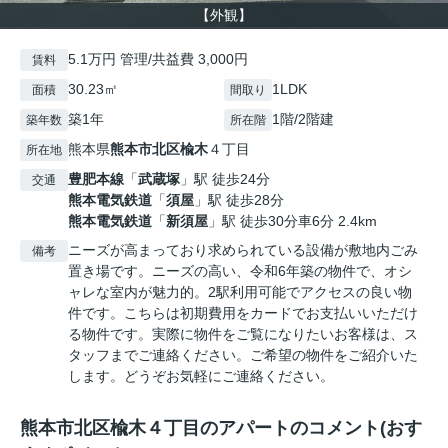
【外観】
5.1万円 管理/共益費 3,000円
賃料
30.23㎡
1LDK
面積
間取り
築1年
1階/2階建
築年数
所在階
熊本県
熊本市北区
楡木
４丁目
所在地
豊肥本線
「
武蔵塚
」駅 徒歩24分
交通
熊本電気鉄道
「
須屋
」駅 徒歩28分
熊本電気鉄道
「
新須屋
」駅 徒歩30分車6分 2.4km
ニーズが高まっており求められている設備が敷地内ごみ
備考
置き場です。ニーズの高い、令和6年築の物件で、オシ
ャレな室内が魅力的。2駅利用可能でアクセスの良い物
件です。こちらは初期費用をカードでお支払いいただけ
る物件です。実際に物件をご覧になりたいお客様は、ス
タッフまでご連絡ください。ご希望の物件をご紹介いた
します。どうぞお気軽にご連絡ください。
熊本市北区楡木４丁目のアパートのコメント(おす