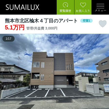
メニュー
閲覧履歴
お気に入り
熊本市北区楡木４丁目のアパート
空室1
5.1万円
管理/共益費 3,000円
1
/
17