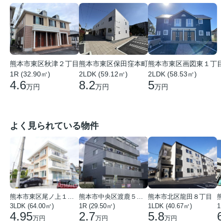
熊本市東区秋津２丁目
熊本市東区画図東１丁
熊本市東区保田窪本町
1R (32.90㎡)
2LDK (58.53㎡)
2LDK (59.12㎡)
4.6
5
8.2
万円
万円
万円
よく見られている物件
熊本市東区尾ノ上１丁目
熊本市中央区渡鹿５丁目
熊本市北区龍田８丁目
3LDK (64.00㎡)
1R (29.50㎡)
1LDK (40.67㎡)
1
4.95
2.7
5.8
万円
万円
万円