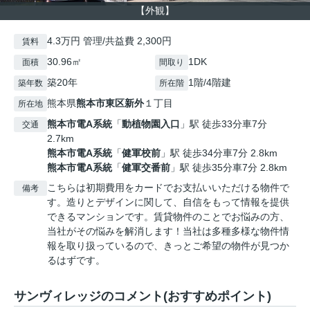
【外観】
4.3万円 管理/共益費 2,300円
賃料
30.96㎡
1DK
面積
間取り
築20年
1階/4階建
築年数
所在階
熊本県
熊本市東区
新外
１丁目
所在地
熊本市電A系統
「
動植物園入口
」駅 徒歩33分車7分
交通
2.7km
熊本市電A系統
「
健軍校前
」駅 徒歩34分車7分 2.8km
熊本市電A系統
「
健軍交番前
」駅 徒歩35分車7分 2.8km
こちらは初期費用をカードでお支払いいただける物件で
備考
す。造りとデザインに関して、自信をもって情報を提供
できるマンションです。賃貸物件のことでお悩みの方、
当社がその悩みを解消します！当社は多種多様な物件情
報を取り扱っているので、きっとご希望の物件が見つか
るはずです。
サンヴィレッジのコメント(おすすめポイント)