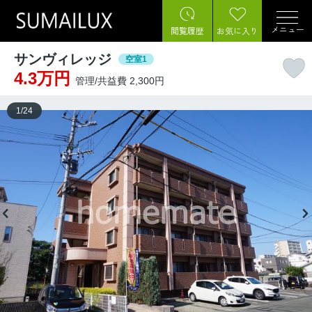
メニュー
閲覧履歴
お気に入り
サンヴィレッジ
空室1
4.3万円
管理/共益費 2,300円
1
/
24