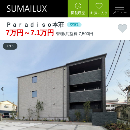
メニュー
閲覧履歴
お気に入り
Ｐａｒａｄｉｓｏ本荘
空室2
7万円～7.1万円
管理/共益費 7,500円
1
/
15