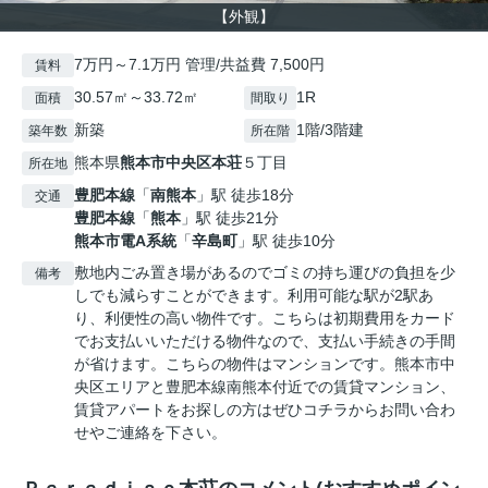
【外観】
7万円～7.1万円 管理/共益費 7,500円
賃料
30.57㎡～33.72㎡
1R
面積
間取り
新築
1階/3階建
築年数
所在階
熊本県
熊本市中央区
本荘
５丁目
所在地
豊肥本線
「
南熊本
」駅 徒歩18分
交通
豊肥本線
「
熊本
」駅 徒歩21分
熊本市電A系統
「
辛島町
」駅 徒歩10分
敷地内ごみ置き場があるのでゴミの持ち運びの負担を少
備考
しでも減らすことができます。利用可能な駅が2駅あ
り、利便性の高い物件です。こちらは初期費用をカード
でお支払いいただける物件なので、支払い手続きの手間
が省けます。こちらの物件はマンションです。熊本市中
央区エリアと豊肥本線南熊本付近での賃貸マンション、
賃貸アパートをお探しの方はぜひコチラからお問い合わ
せやご連絡を下さい。