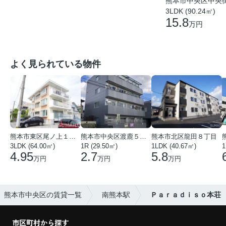
熊本市中央区中央
3LDK (90.24㎡)
15.8
万円
よく見られている物件
熊本市東区尾ノ上１丁目
熊本市中央区渡鹿５丁目
熊本市北区龍田８丁目
3LDK (64.00㎡)
1R (29.50㎡)
1LDK (40.67㎡)
1
4.95
2.7
5.8
万円
万円
万円
熊本市中央区の賃貸一覧
南熊本駅
Ｐａｒａｄｉｓｏ本荘
市区町村から探す