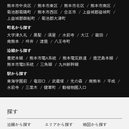
熊本市中央区
熊本市東区
熊本市北区
熊本市南区
菊池郡菊陽町
熊本市西区
合志市
上益城郡益城町
上益城郡御船町
菊池郡大津町
町名から探す
大字津久礼
黒髪
須屋
水前寺
大江
龍田
南熊本
坪井
渡鹿
八王寺町
沿線から探す
豊肥本線
熊本市電A系統
熊本電気鉄道
鹿児島本線
熊本市電B系統
三角線
九州新幹線
駅から探す
東海学園前
竜田口
武蔵塚
光の森
南熊本
平成
水前寺
三里木
健軍町
動植物園入口
探す
沿線から探す
エリアから探す
地図から探す