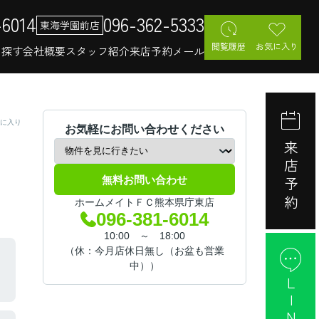
-6014
096-362-5333
東海学園前店
閲覧履歴
お気に入り
を探す
会社概要
スタッフ紹介
来店予約
メール
に入り
お気軽にお問い合わせください
来店予約
無料お問い合わせ
ホームメイトＦＣ熊本県庁東店
096-381-6014
10:00 ～ 18:00
（休：今月店休日無し（お盆も営業
中））
LINE