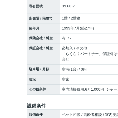
39.60㎡
専有面積
1階 / 2階建
所在階 / 階建て
1999年7月(築27年)
築年月
保険会社 / 料金
有 / -
保証会社 / 料金
必加入 / その他
「らくらくパートナー」保証料は
合せ
駐車場 / 月額
空有(1台) / 0円
空家
現況
その他条件
室内清掃費用:6万1,000円 シャ
設備条件
設備条件
ペット相談 / 高齢者相談 / 室内洗濯