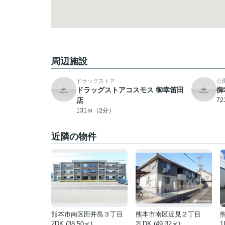
周辺施設
ドラッグストア
公
ドラッグストアコスモス 御幸笛田
御
店
7
131ｍ（2分）
近隣の物件
熊本市南区田井島３丁目
熊本市南区近見２丁目
2DK (38.50㎡)
2LDK (49.32㎡)
1