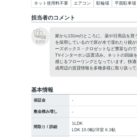
ネット使用料不要
エアコン
駐輪場
平面駐車場
担当者のコメント
家から131mのところに、薬や日用品を
を採用しているので床が水で濡れたり鏡が
ーズボックス・クロゼットなど豊富なので
TVインターホン設置済み。ネットの回線
感じるフローリングとなっています。快適
成周辺の賃貸情報を多種多様に取り扱って
基本情報
-
保証金
敷金積み増し
-
1LDK
間取り / 詳細
LDK 10.0帖
/
洋室 6.1帖