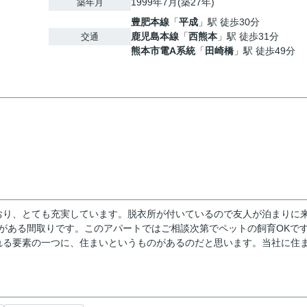
1999年7月(築27年)
築年月
豊肥本線
「
平成
」駅 徒歩30分
鹿児島本線
「
西熊本
」駅 徒歩31分
交通
熊本市電A系統
「
田崎橋
」駅 徒歩49分
おり、とても充実しています。脱衣所が付いているので友人が泊まりに
ズがある間取りです。このアパートではご相談次第でペットの飼育OKで
れる要素の一つに、住まいというものがあるのだと思います。当社に住