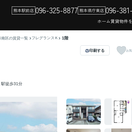
096-325-8877
096-381
熊本駅前店
熊本県庁東店
ホーム
賃貸物件
フレグランスＫ
1階
市南区の賃貸一覧
印刷する
お気
駅徒歩31分