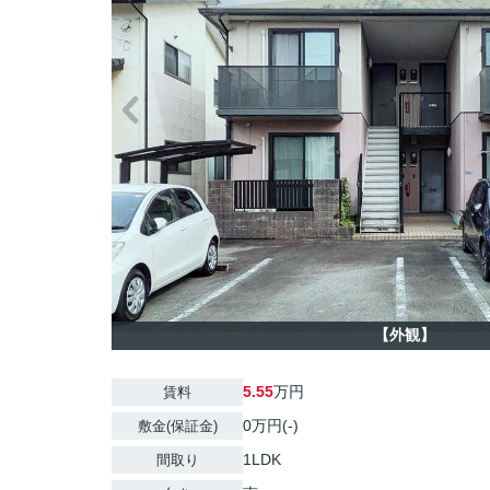
【外観】
5.55
万円
賃料
0万円(-)
敷金(保証金)
1LDK
間取り