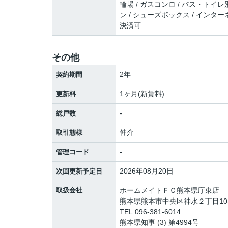
輪場 / ガスコンロ / バス・トイレ別
ン / シューズボックス / インタ
決済可
その他
2年
契約期間
1ヶ月(新賃料)
更新料
-
総戸数
仲介
取引態様
-
管理コード
2026年08月20日
次回更新予定日
取扱会社
ホームメイトＦＣ熊本県庁東店
熊本県熊本市中央区神水２丁目10
TEL:096-381-6014
熊本県知事 (3) 第4994号