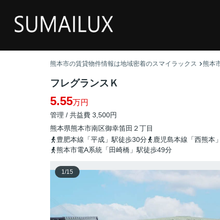
熊本市の賃貸物件情報は地域密着のスマイラックス
熊本
フレグランスＫ
5.55
万円
管理 / 共益費 3,500円
熊本県
熊本市南区
御幸笛田
２丁目
豊肥本線「平成」駅徒歩30分
鹿児島本線「西熊本」
熊本市電A系統「田崎橋」駅徒歩49分
1
/
15