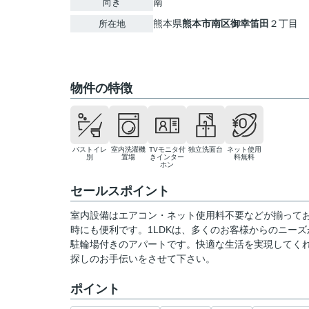
南
向き
熊本県
熊本市南区
御幸笛田
２丁目
所在地
物件の特徴
バストイレ
室内洗濯機
TVモニタ付
独立洗面台
ネット使用
別
置場
きインター
料無料
ホン
セールスポイント
室内設備はエアコン・ネット使用料不要などが揃って
時にも便利です。1LDKは、多くのお客様からのニー
駐輪場付きのアパートです。快適な生活を実現してく
探しのお手伝いをさせて下さい。
ポイント