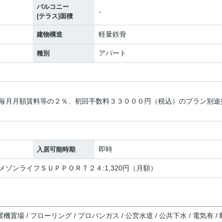
バルコニー
-
(テラス)面積
軽量鉄骨
建物構造
アパート
種別
毎月月額賃料等の２％、初回手数料３３０００円（税込）のプラン別途
即時
入居可能時期
ーメゾンライフＳＵＰＰＯＲＴ２４:1,320円（月額）
機置場 / フローリング / プロパンガス / 公営水道 / 公共下水 / 電気有 / 