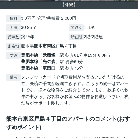
【外観】
3.9万円 管理/共益費 2,000円
賃料
30.96㎡
1LDK
面積
間取り
築25年
2階/2階建
築年数
所在階
熊本県
熊本市東区
戸島
４丁目
所在地
豊肥本線
「
武蔵塚
」駅 徒歩61分車15分 6.0km
交通
豊肥本線
「
光の森
」駅 徒歩69分
豊肥本線
「
竜田口
」駅 徒歩75分
クレジットカードで初期費用がお支払いいただけるの
備考
で、決済の手間が軽減できます。こちらの物件はアパー
トです。様々な物件をご紹介しております。数多くの物
件の中から、お客様がお望みの物件をお選び下さい。私
たちがサポート致します。
熊本市東区戸島４丁目のアパートのコメント(おす
すめポイント)