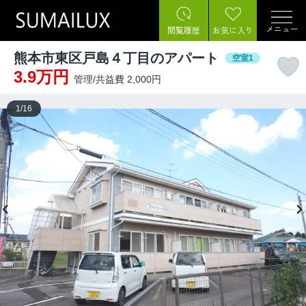
メニュー
閲覧履歴
お気に入り
熊本市東区戸島４丁目のアパート
空室1
3.9万円
管理/共益費 2,000円
1
/
16