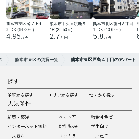
熊本市東区尾ノ上１丁目
熊本市中央区渡鹿５丁目
熊本市北区龍田８丁目
3LDK (64.00㎡)
1R (29.50㎡)
1LDK (40.67㎡)
1
4.95
2.7
5.8
万円
万円
万円
ス
熊本市東区の賃貸一覧
熊本市東区戸島４丁目のアパート
探す
沿線から探す
エリアから探す
地図から探す
人気条件
新築・築浅
ペット可
敷金礼金ゼロ
インターネット無料
駅徒歩5分
学生向け
一人暮らし
ファミリー
一戸建て