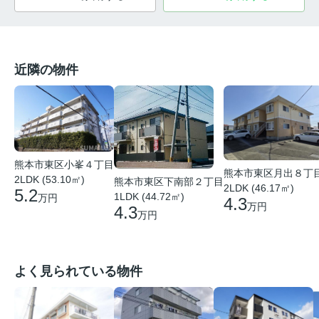
近隣の物件
熊本市東区小峯４丁目
熊本市東区月出８丁
2LDK (53.10㎡)
熊本市東区下南部２丁目
2LDK (46.17㎡)
5.2
1LDK (44.72㎡)
万円
4.3
万円
4.3
万円
よく見られている物件