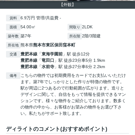
【外観】
6.9万円 管理/共益費 -
賃料
54.00㎡
2LDK
面積
間取り
築7年
2階/3階建
築年数
所在階
熊本県
熊本市東区
保田窪本町
所在地
豊肥本線
「
東海学園前
」駅 徒歩12分
交通
豊肥本線
「
竜田口
」駅 徒歩23分車5分 1.9km
豊肥本線
「
水前寺
」駅 徒歩27分車6分 2.2km
こちらの物件では初期費用をカードでお支払いいただけ
備考
ます。築7年でしっかりとした作りが特徴の物件です。
駅が周辺に2つあるので行動範囲が広がります。造りと
デザインに関して、自信をもって情報を提供できるマン
ションです。様々な物件をご紹介しております。数多く
の物件の中から、お客様がお望みの物件をお選び下さ
い。私たちがサポート致します。
ディライトのコメント(おすすめポイント)