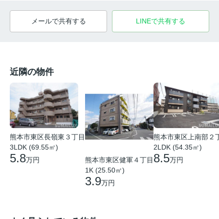
メールで共有する
LINEで共有する
近隣の物件
熊本市東区長嶺東３丁目
熊本市東区上南部２
3LDK (69.55㎡)
2LDK (54.35㎡)
5.8
8.5
熊本市東区健軍４丁目
万円
万円
1K (25.50㎡)
3.9
万円