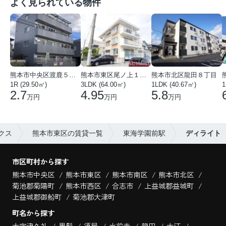
よく見られている物件
熊本市中央区渡鹿５丁目
熊本市東区尾ノ上１丁目
熊本市北区龍田８丁目
1R (29.50㎡)
3LDK (64.00㎡)
1LDK (40.67㎡)
1
2.7
4.95
5.8
万円
万円
万円
クス
熊本市東区の賃貸一覧
東海学園前駅
ディライト
市区町村から探す
熊本市中央区
熊本市東区
熊本市南区
熊本市北区
菊池郡菊陽町
熊本市西区
合志市
上益城郡益城町
上益城郡御船町
菊池郡大津町
町名から探す
大字津久礼
黒髪
須屋
水前寺
龍田
大江