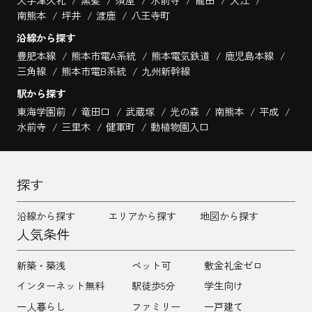
南熊本
坪井
渡鹿
八王寺町
沿線から探す
豊肥本線
熊本市電A系統
熊本電気鉄道
鹿児島本線
三角線
熊本市電B系統
九州新幹線
駅から探す
東海学園前
竜田口
武蔵塚
光の森
南熊本
平成
水前寺
三里木
健軍町
動植物園入口
探す
沿線から探す
エリアから探す
地図から探す
人気条件
新築・築浅
ペット可
敷金礼金ゼロ
インターネット無料
駅徒歩5分
学生向け
一人暮らし
ファミリー
一戸建て