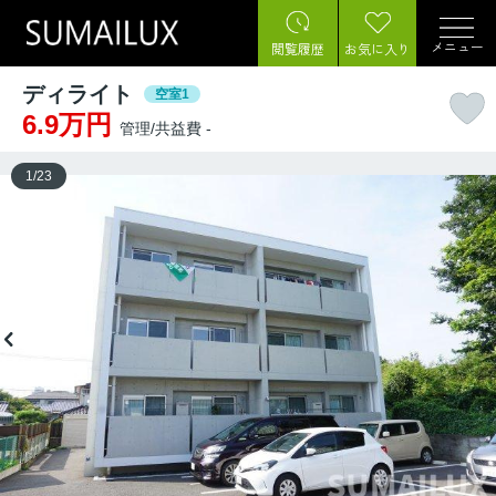
メニュー
閲覧履歴
お気に入り
ディライト
空室1
6.9万円
管理/共益費 -
1
/
23