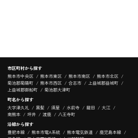
市区町村から探す
熊本市中央区
熊本市東区
熊本市南区
熊本市北区
菊池郡菊陽町
熊本市西区
合志市
上益城郡益城町
上益城郡御船町
菊池郡大津町
町名から探す
大字津久礼
黒髪
須屋
水前寺
龍田
大江
南熊本
坪井
渡鹿
八王寺町
沿線から探す
豊肥本線
熊本市電A系統
熊本電気鉄道
鹿児島本線