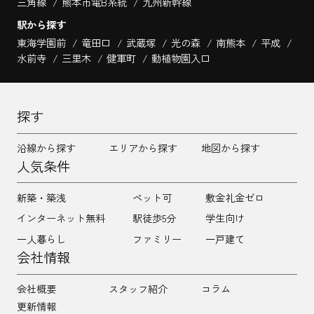
三角線
熊本市電B系統
九州新幹線
駅から探す
東海学園前
竜田口
武蔵塚
光の森
南熊本
平成
水前寺
三里木
健軍町
動植物園入口
探す
沿線から探す
エリアから探す
地図から探す
人気条件
新築・築浅
ペット可
敷金礼金ゼロ
インターネット無料
駅徒歩5分
学生向け
一人暮らし
ファミリー
一戸建て
会社情報
会社概要
スタッフ紹介
コラム
更新情報