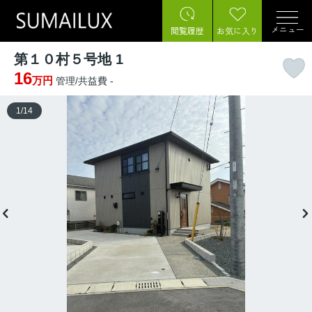
メニュー
閲覧履歴
お気に入り
第１０村５号地 1
16
万円
管理/共益費 -
1
/
14