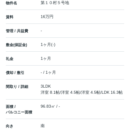
第１０村５号地
物件名
16万円
賃料
-
管理 / 共益費
1ヶ月(-)
敷金(保証金)
1ヶ月
礼金
- / 1ヶ月
償却 / 敷引
3LDK
間取り / 詳細
洋室 8.1帖
/
洋室 4.5帖
/
洋室 4.5帖
/
LDK 16.3帖
96.83㎡ / -
面積 /
バルコニー面積
南
向き