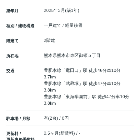
2025年3月(築1年)
築年月
一戸建て / 軽量鉄骨
種別 / 建物構造
2階建
階建て
熊本県
熊本市東区
御領
５丁目
所在地
豊肥本線
「
竜田口
」駅 徒歩46分車10分
交通
3.7km
豊肥本線
「
武蔵塚
」駅 徒歩47分車10分
3.8km
豊肥本線
「
東海学園前
」駅 徒歩47分車10分
3.8km
有(2台) / 0円
駐車場 / 月額
0.5ヶ月(新賃料) / -
更新料 /
更新事務手数料