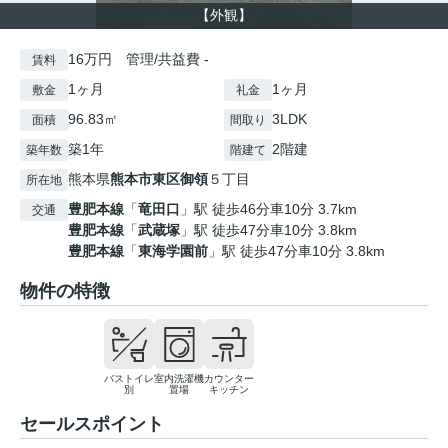
【外観】
16万円 管理/共益費 -
賃料
1ヶ月
1ヶ月
敷金
礼金
96.83㎡
3LDK
面積
間取り
築1年
2階建
築年数
階建て
熊本県
熊本市東区
御領
５丁目
所在地
豊肥本線
「
竜田口
」駅 徒歩46分車10分 3.7km
交通
豊肥本線
「
武蔵塚
」駅 徒歩47分車10分 3.8km
豊肥本線
「
東海学園前
」駅 徒歩47分車10分 3.8km
物件の特徴
バストイレ
室内洗濯機
カウンター
別
置場
キッチン
セールスポイント