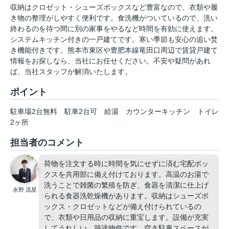
収納はクロゼット・シューズボックスなど豊富なので、衣類や履
き物の整理がしやすく便利です。食洗機がついているので、洗い
終わるのを待つ間に別の家事をやるなど時間を有効に使えます。
システムキッチン付きの一戸建てです。寒い季節も安心の追い焚
き機能付きです。熊本市東区や豊肥本線竜田口周辺で賃貸戸建て
情報をお探しなら、当社にお任せください。不安や疑問があれ
ば、当社スタッフが解消いたします。
ポイント
駐車場2台無料
駐車2台可
給湯
カウンターキッチン
トイレ
2ヶ所
担当者のコメント
荷物を注文する時に時間を気にせずに済む宅配ボッ
クスを共用部に備え付けております。高温のお湯で
洗うことで雑菌の繁殖を防ぎ、食器を清潔に仕上げ
永野 流星
られる食器洗乾燥機があります。収納はシューズボ
ックス・クロゼットなどが備え付けられているの
で、衣類や日用品の収納に重宝します。設備が充実
してうれしい、築浅物件です。空き駐車スペースが