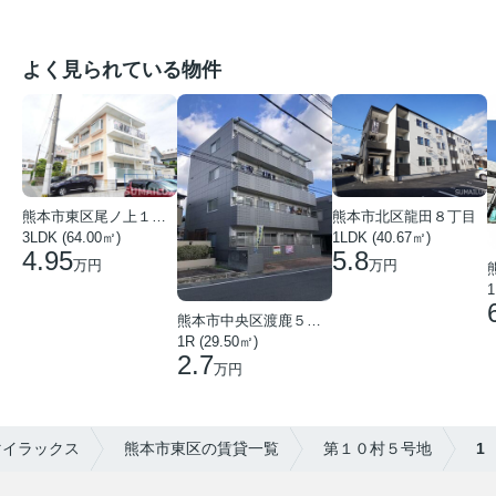
よく見られている物件
熊本市東区尾ノ上１丁目
熊本市北区龍田８丁目
3LDK (64.00㎡)
1LDK (40.67㎡)
4.95
5.8
万円
万円
1
熊本市中央区渡鹿５丁目
1R (29.50㎡)
2.7
万円
マイラックス
熊本市東区の賃貸一覧
第１０村５号地
1