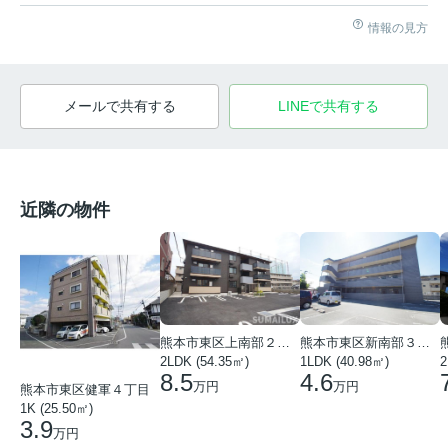
情報の見方
メールで共有する
LINEで共有する
近隣の物件
熊本市東区上南部２丁目
熊本市東区新南部３丁目
2
2LDK (54.35㎡)
1LDK (40.98㎡)
8.5
4.6
万円
万円
熊本市東区健軍４丁目
1K (25.50㎡)
3.9
万円