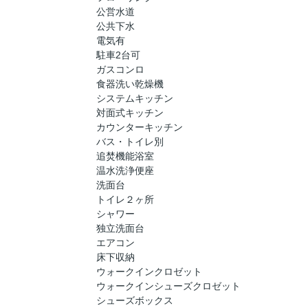
公営水道
公共下水
電気有
駐車2台可
ガスコンロ
食器洗い乾燥機
システムキッチン
対面式キッチン
カウンターキッチン
バス・トイレ別
追焚機能浴室
温水洗浄便座
洗面台
トイレ２ヶ所
シャワー
独立洗面台
エアコン
床下収納
ウォークインクロゼット
ウォークインシューズクロゼット
シューズボックス