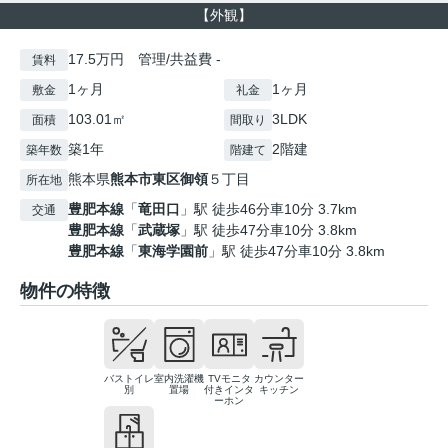
【外観】
17.5万円 管理/共益費 -
賃料
1ヶ月
1ヶ月
敷金
礼金
103.01㎡
3LDK
面積
間取り
築1年
2階建
築年数
階建て
熊本県
熊本市東区
御領
５丁目
所在地
豊肥本線
「
竜田口
」駅 徒歩46分車10分 3.7km
交通
豊肥本線
「
武蔵塚
」駅 徒歩47分車10分 3.8km
豊肥本線
「
東海学園前
」駅 徒歩47分車10分 3.8km
物件の特徴
バストイレ
室内洗濯機
TVモニタ
カウンター
別
置場
付きインタ
キッチン
ーホン