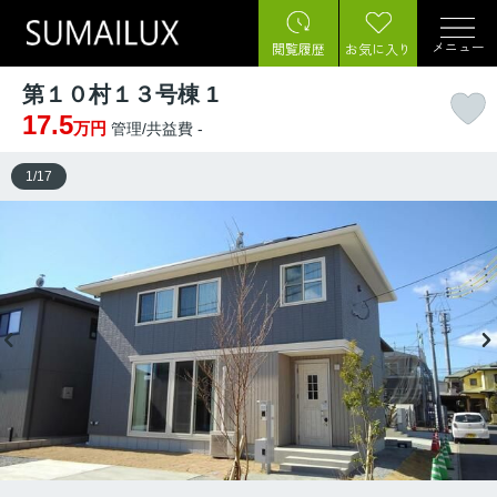
メニュー
閲覧履歴
お気に入り
第１０村１３号棟 1
17.5
万円
管理/共益費 -
1
/
17