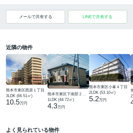
メールで共有する
LINEで共有する
近隣の物件
熊本市東区小峯４丁目
熊本市東区西原１丁目
2LDK (53.10㎡)
熊本市東区下南部２丁目
3LDK (66.51㎡)
2
5.2
1LDK (44.72㎡)
万円
10.5
万円
4.3
万円
よく見られている物件