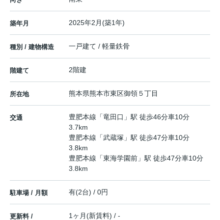
2025年2月(築1年)
築年月
一戸建て / 軽量鉄骨
種別 / 建物構造
2階建
階建て
熊本県
熊本市東区
御領
５丁目
所在地
豊肥本線
「
竜田口
」駅 徒歩46分車10分
交通
3.7km
豊肥本線
「
武蔵塚
」駅 徒歩47分車10分
3.8km
豊肥本線
「
東海学園前
」駅 徒歩47分車10分
3.8km
有(2台) / 0円
駐車場 / 月額
1ヶ月(新賃料) / -
更新料 /