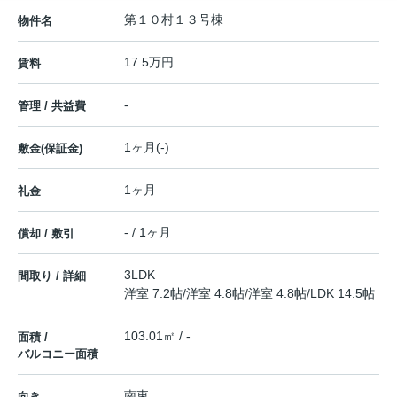
第１０村１３号棟
物件名
17.5万円
賃料
-
管理 / 共益費
1ヶ月(-)
敷金(保証金)
1ヶ月
礼金
- / 1ヶ月
償却 / 敷引
3LDK
間取り / 詳細
洋室 7.2帖
/
洋室 4.8帖
/
洋室 4.8帖
/
LDK 14.5帖
103.01㎡ / -
面積 /
バルコニー面積
南東
向き