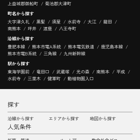
上益城郡御船町
菊池郡大津町
町名から探す
大字津久礼
黒髪
須屋
水前寺
大江
龍田
南熊本
坪井
渡鹿
八王寺町
沿線から探す
豊肥本線
熊本市電A系統
熊本電気鉄道
鹿児島本線
熊本市電B系統
三角線
九州新幹線
駅から探す
東海学園前
竜田口
武蔵塚
光の森
南熊本
平成
水前寺
三里木
健軍町
動植物園入口
探す
沿線から探す
エリアから探す
地図から探す
人気条件