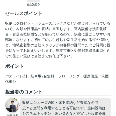
独立洗面台
セールスポイント
収納はクロゼット・シューズボックスなどが備え付けられている
ので、衣類や日用品の収納に重宝します。室内設備は洗面化粧
台・食器洗乾燥機などが揃っているので、快適に過ごしやすいお
部屋になります。初めてのお引越しや新生活を始める街の情報な
ど、地域密着型の当社スタッフがお客様の疑問またはご質問に親
身になってお応えいたします。熊本市東区や豊肥本線竜田口付近
での住まい選びは当社までお任せ下さい。
ポイント
バストイレ別
駐車場2台無料
フローリング
暖房便座
洗面
化粧台
担当者のコメント
収納はシューズWIC・床下収納など豊富なので、
広々と空間を利用することも可能です。室内設備は
システムキッチン・追い焚きなど充実した設備を備
永野 流星