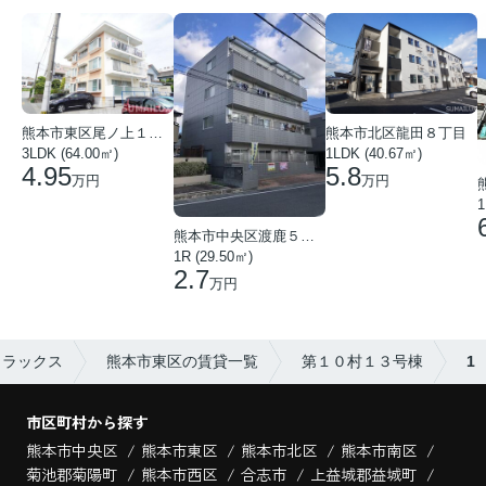
熊本市東区尾ノ上１丁目
熊本市北区龍田８丁目
3LDK (64.00㎡)
1LDK (40.67㎡)
4.95
5.8
万円
万円
1
熊本市中央区渡鹿５丁目
1R (29.50㎡)
2.7
万円
イラックス
熊本市東区の賃貸一覧
第１０村１３号棟
1
市区町村から探す
熊本市中央区
熊本市東区
熊本市北区
熊本市南区
菊池郡菊陽町
熊本市西区
合志市
上益城郡益城町