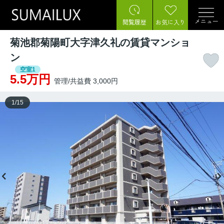
メニュー
閲覧履歴
お気に入り
菊池郡菊陽町大字津久礼の賃貸マンショ
ン
空室1
5.5万円
管理/共益費 3,000円
1
/
15