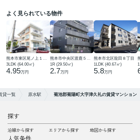
よく見られている物件
熊本市東区尾ノ上１丁目
熊本市中央区渡鹿５丁目
熊本市北区龍田８丁目
3LDK (64.00㎡)
1R (29.50㎡)
1LDK (40.67㎡)
1
4.95
2.7
5.8
万円
万円
万円
賃貸一覧
原水駅
菊池郡菊陽町大字津久礼の賃貸マンション
探す
沿線から探す
エリアから探す
地図から探す
人気条件