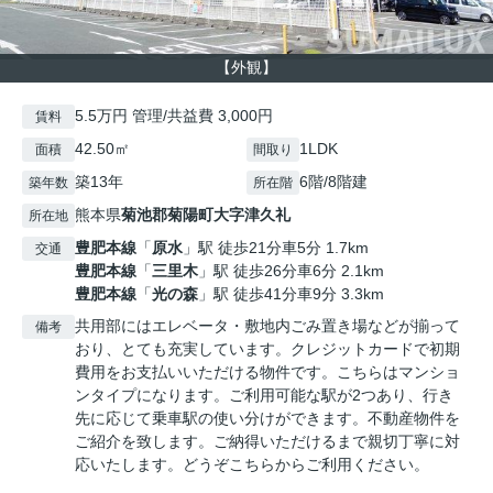
【外観】
5.5万円 管理/共益費 3,000円
賃料
42.50㎡
1LDK
面積
間取り
築13年
6階/8階建
築年数
所在階
熊本県
菊池郡菊陽町
大字津久礼
所在地
豊肥本線
「
原水
」駅 徒歩21分車5分 1.7km
交通
豊肥本線
「
三里木
」駅 徒歩26分車6分 2.1km
豊肥本線
「
光の森
」駅 徒歩41分車9分 3.3km
共用部にはエレベータ・敷地内ごみ置き場などが揃って
備考
おり、とても充実しています。クレジットカードで初期
費用をお支払いいただける物件です。こちらはマンショ
ンタイプになります。ご利用可能な駅が2つあり、行き
先に応じて乗車駅の使い分けができます。不動産物件を
ご紹介を致します。ご納得いただけるまで親切丁寧に対
応いたします。どうぞこちらからご利用ください。