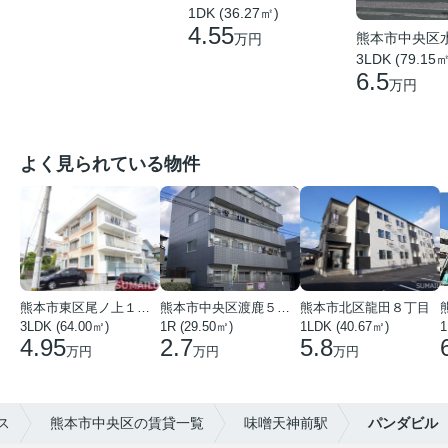
1DK (36.27㎡)
4.55
熊本市中央区
万円
3LDK (79.15㎡
6.5
万円
よく見られている物件
熊本市東区尾ノ上１丁目
熊本市中央区渡鹿５丁目
熊本市北区龍田８丁目
3LDK (64.00㎡)
1R (29.50㎡)
1LDK (40.67㎡)
1
4.95
2.7
5.8
万円
万円
万円
ス
熊本市中央区の賃貸一覧
味噌天神前駅
パンダビル