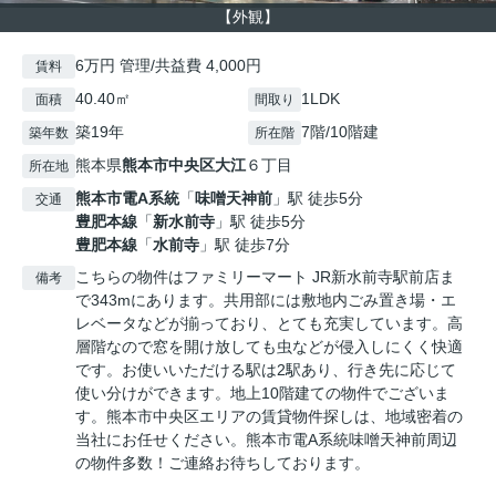
【外観】
6万円 管理/共益費 4,000円
賃料
40.40㎡
1LDK
面積
間取り
築19年
7階/10階建
築年数
所在階
熊本県
熊本市中央区
大江
６丁目
所在地
熊本市電A系統
「
味噌天神前
」駅 徒歩5分
交通
豊肥本線
「
新水前寺
」駅 徒歩5分
豊肥本線
「
水前寺
」駅 徒歩7分
こちらの物件はファミリーマート JR新水前寺駅前店ま
備考
で343mにあります。共用部には敷地内ごみ置き場・エ
レベータなどが揃っており、とても充実しています。高
層階なので窓を開け放しても虫などが侵入しにくく快適
です。お使いいただける駅は2駅あり、行き先に応じて
使い分けができます。地上10階建ての物件でございま
す。熊本市中央区エリアの賃貸物件探しは、地域密着の
当社にお任せください。熊本市電A系統味噌天神前周辺
の物件多数！ご連絡お待ちしております。