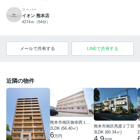
スーパー
イオン 熊本店
4274ｍ（54分）
メールで共有する
LINEで共有する
近隣の物件
熊本市南区御幸西１丁目
熊本市南区馬渡２丁目
2LDK (56.40㎡)
3LDK (60.34㎡)
2
6
万円
4.9
万円