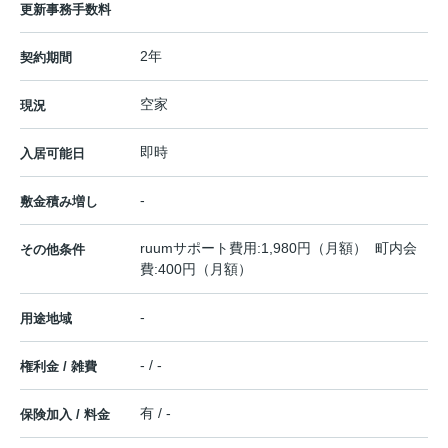
更新事務手数料
2年
契約期間
空家
現況
即時
入居可能日
-
敷金積み増し
ruumサポート費用:1,980円（月額） 町内会
その他条件
費:400円（月額）
-
用途地域
- / -
権利金 / 雑費
有 / -
保険加入 / 料金