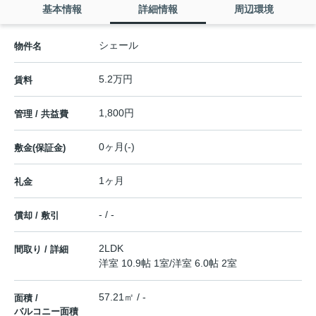
基本情報
詳細情報
周辺環境
シェール
物件名
5.2万円
賃料
1,800円
管理 / 共益費
0ヶ月(-)
敷金(保証金)
1ヶ月
礼金
- / -
償却 / 敷引
2LDK
間取り / 詳細
洋室 10.9帖 1室
/
洋室 6.0帖 2室
57.21㎡ / -
面積 /
バルコニー面積