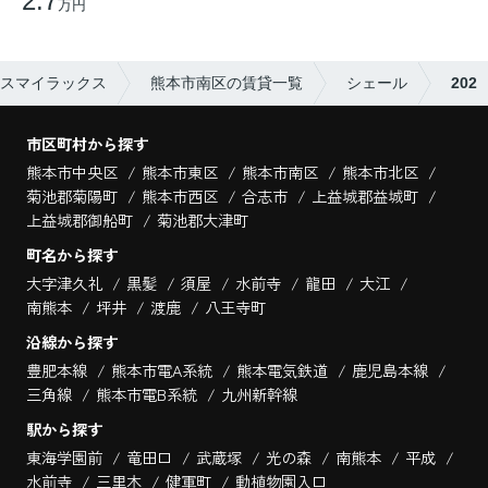
2.7
万円
スマイラックス
熊本市南区の賃貸一覧
シェール
202
市区町村から探す
熊本市中央区
熊本市東区
熊本市南区
熊本市北区
菊池郡菊陽町
熊本市西区
合志市
上益城郡益城町
上益城郡御船町
菊池郡大津町
町名から探す
大字津久礼
黒髪
須屋
水前寺
龍田
大江
南熊本
坪井
渡鹿
八王寺町
沿線から探す
豊肥本線
熊本市電A系統
熊本電気鉄道
鹿児島本線
三角線
熊本市電B系統
九州新幹線
駅から探す
東海学園前
竜田口
武蔵塚
光の森
南熊本
平成
水前寺
三里木
健軍町
動植物園入口