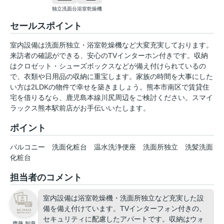
独立洗面台
浴室乾燥機
セールスポイント
室内設備は洗面所独立・浴室乾燥機など大変充実しております。
来訪者の確認ができる、安心のTVインターホン付きです。収納
はクロゼット・シューズボックスなどが備え付けられているの
で、衣類や日用品の収納に重宝します。家族の時間を大事にした
い方は2LDKの物件で幸せを築きましょう。熊本市南区で賃貸住
宅を借りるなら、鹿児島本線川尻周辺をご検討ください。スマイ
ラックス熊本駅前店がお手伝いいたします。
ポイント
バルコニー
洗面化粧台
温水洗浄便座
洗面所独立
洗髪洗面
化粧台
担当者のコメント
室内設備は浴室乾燥機・洗面所独立など充実した設
備を備え付けています。TVインターフォン付きの、
セキュリティに配慮したアパートです。収納はウォ
齊藤 智章