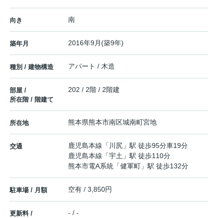
南
向き
2016年9月(築9年)
築年月
アパート / 木造
種別 / 建物構造
202 / 2階 / 2階建
部屋 /
所在階 / 階建て
熊本県
熊本市南区
城南町宮地
所在地
鹿児島本線
「
川尻
」駅 徒歩95分車19分
交通
鹿児島本線
「
宇土
」駅 徒歩110分
熊本市電A系統
「
健軍町
」駅 徒歩132分
空有 / 3,850円
駐車場 / 月額
- / -
更新料 /