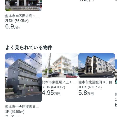
熊本市南区田井島１丁目
2LDK (56.05㎡)
6.9
万円
よく見られている物件
熊本市東区尾ノ上１丁目
熊本市北区龍田８丁目
3LDK (64.00㎡)
1LDK (40.67㎡)
4.95
5.8
万円
万円
1
熊本市中央区渡鹿５丁目
1R (29.50㎡)