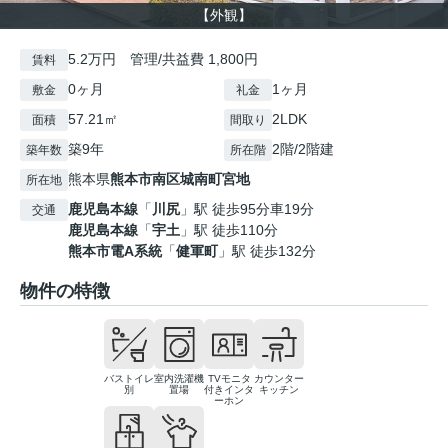
【外観】
5.2万円 管理/共益費 1,800円
賃料
0ヶ月
1ヶ月
敷金
礼金
57.21㎡
2LDK
面積
間取り
築9年
2階/2階建
築年数
所在階
熊本県
熊本市南区
城南町宮地
所在地
鹿児島本線
「
川尻
」駅 徒歩95分車19分
交通
鹿児島本線
「
宇土
」駅 徒歩110分
熊本市電A系統
「
健軍町
」駅 徒歩132分
物件の特徴
バストイレ
室内洗濯機
TVモニタ
カウンター
別
置場
付きインタ
キッチン
ーホン