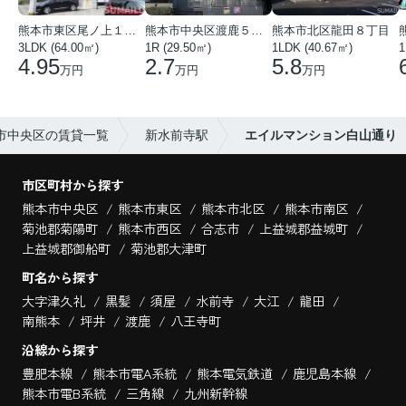
熊本市東区尾ノ上１丁目
熊本市中央区渡鹿５丁目
熊本市北区龍田８丁目
3LDK (64.00㎡)
1R (29.50㎡)
1LDK (40.67㎡)
1
4.95
2.7
5.8
万円
万円
万円
市中央区の賃貸一覧
新水前寺駅
エイルマンション白山通り
市区町村から探す
熊本市中央区
熊本市東区
熊本市北区
熊本市南区
菊池郡菊陽町
熊本市西区
合志市
上益城郡益城町
上益城郡御船町
菊池郡大津町
町名から探す
大字津久礼
黒髪
須屋
水前寺
大江
龍田
南熊本
坪井
渡鹿
八王寺町
沿線から探す
豊肥本線
熊本市電A系統
熊本電気鉄道
鹿児島本線
熊本市電B系統
三角線
九州新幹線