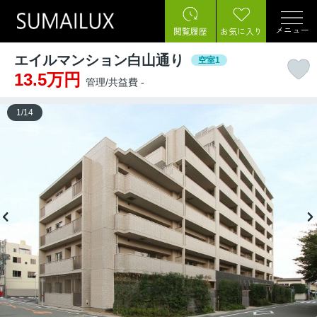
メニュー
閲覧履歴
お気に入り
エイルマンション白山通り
空室1
13.5万円
管理/共益費 -
1
/
14