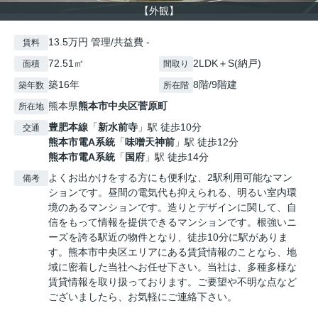
【外観】
13.5万円 管理/共益費 -
賃料
72.51㎡
2LDK＋S(納戸)
面積
間取り
築16年
8階/9階建
築年数
所在階
熊本県
熊本市中央区
菅原町
所在地
豊肥本線
「
新水前寺
」駅 徒歩10分
交通
熊本市電A系統
「
味噌天神前
」駅 徒歩12分
熊本市電A系統
「
国府
」駅 徒歩14分
よくお出かけをする方にも便利な、2駅利用可能なマン
備考
ションです。昼間の電気代も抑えられる、明るい室内環
境のあるマンションです。造りとデザインに関して、自
信をもって情報を提供できるマンションです。根強いニ
ーズを誇る駅近の物件となり、徒歩10分に駅がありま
す。熊本市中央区エリアにある賃貸情報のことなら、地
域に密着した当社へお任せ下さい。当社は、多種多様な
賃貸情報を取り扱っております。ご要望や不明な点など
ございましたら、お気軽にご連絡下さい。