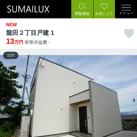
メニュー
閲覧履歴
お気に入り
NEW
龍田２丁目戸建 1
13
万円
管理/共益費 -
1
/
33