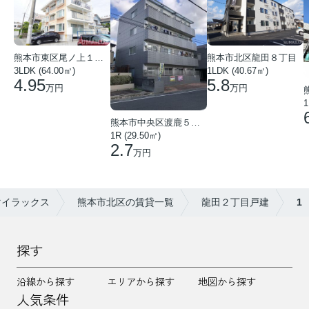
熊本市東区尾ノ上１丁目
熊本市北区龍田８丁目
3LDK (64.00㎡)
1LDK (40.67㎡)
4.95
5.8
万円
万円
1
熊本市中央区渡鹿５丁目
1R (29.50㎡)
2.7
万円
マイラックス
熊本市北区の賃貸一覧
龍田２丁目戸建
1
探す
沿線から探す
エリアから探す
地図から探す
人気条件