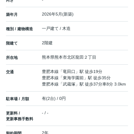
向き
2026年5月(新築)
築年月
一戸建て / 木造
種別 / 建物構造
2階建
階建て
熊本県
熊本市北区
龍田
２丁目
所在地
豊肥本線
「
竜田口
」駅 徒歩19分
交通
豊肥本線
「
東海学園前
」駅 徒歩35分
豊肥本線
「
武蔵塚
」駅 徒歩37分車8分 3.0km
有(2台) / 0円
駐車場 / 月額
- / -
更新料 /
更新事務手数料
2年
契約期間