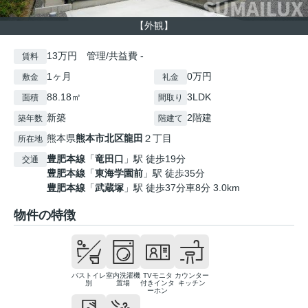
【外観】
13万円 管理/共益費 -
賃料
1ヶ月
0万円
敷金
礼金
88.18㎡
3LDK
面積
間取り
新築
2階建
築年数
階建て
熊本県
熊本市北区
龍田
２丁目
所在地
豊肥本線
「
竜田口
」駅 徒歩19分
交通
豊肥本線
「
東海学園前
」駅 徒歩35分
豊肥本線
「
武蔵塚
」駅 徒歩37分車8分 3.0km
物件の特徴
バストイレ
室内洗濯機
TVモニタ
カウンター
別
置場
付きインタ
キッチン
ーホン