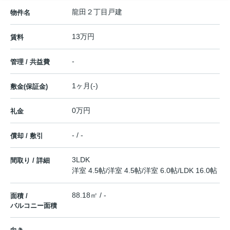
龍田２丁目戸建
物件名
13万円
賃料
-
管理 / 共益費
1ヶ月(-)
敷金(保証金)
0万円
礼金
- / -
償却 / 敷引
3LDK
間取り / 詳細
洋室 4.5帖
/
洋室 4.5帖
/
洋室 6.0帖
/
LDK 16.0帖
88.18㎡ / -
面積 /
バルコニー面積
-