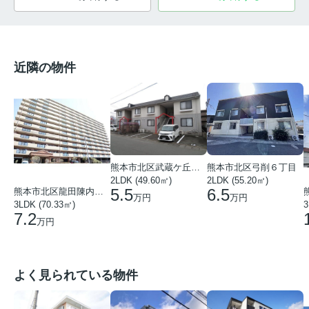
近隣の物件
熊本市北区武蔵ケ丘８丁目
熊本市北区弓削６丁目
2LDK (49.60㎡)
2LDK (55.20㎡)
5.5
6.5
熊本市北区龍田陳内３丁目
万円
万円
3LDK (70.33㎡)
3
7.2
万円
よく見られている物件