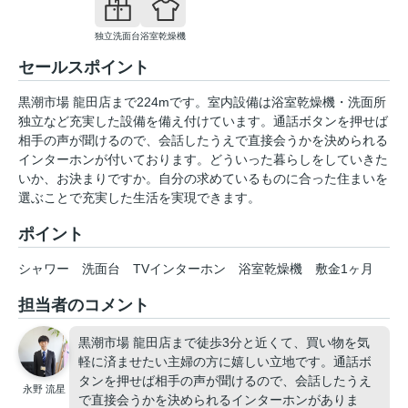
独立洗面台
浴室乾燥機
セールスポイント
黒潮市場 龍田店まで224mです。室内設備は浴室乾燥機・洗面所
独立など充実した設備を備え付けています。通話ボタンを押せば
相手の声が聞けるので、会話したうえで直接会うかを決められる
インターホンが付いております。どういった暮らしをしていきた
いか、お決まりですか。自分の求めているものに合った住まいを
選ぶことで充実した生活を実現できます。
ポイント
シャワー
洗面台
TVインターホン
浴室乾燥機
敷金1ヶ月
担当者のコメント
黒潮市場 龍田店まで徒歩3分と近くて、買い物を気
軽に済ませたい主婦の方に嬉しい立地です。通話ボ
タンを押せば相手の声が聞けるので、会話したうえ
永野 流星
で直接会うかを決められるインターホンがありま